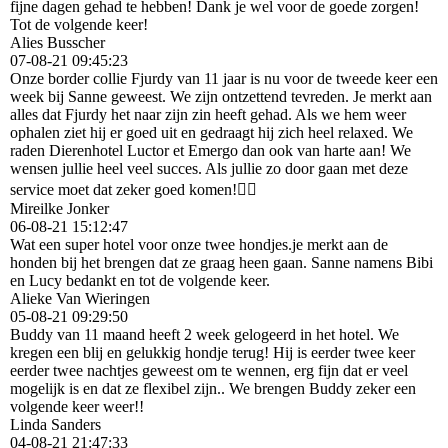
fijne dagen gehad te hebben! Dank je wel voor de goede zorgen!
Tot de volgende keer!
Alies Busscher
07-08-21
09:45:23
Onze border collie Fjurdy van 11 jaar is nu voor de tweede keer een
week bij Sanne geweest. We zijn ontzettend tevreden. Je merkt aan
alles dat Fjurdy het naar zijn zin heeft gehad. Als we hem weer
ophalen ziet hij er goed uit en gedraagt hij zich heel relaxed. We
raden Dierenhotel Luctor et Emergo dan ook van harte aan! We
wensen jullie heel veel succes. Als jullie zo door gaan met deze
service moet dat zeker goed komen!👍🏼
Mireilke Jonker
06-08-21
15:12:47
Wat een super hotel voor onze twee hondjes.je merkt aan de
honden bij het brengen dat ze graag heen gaan. Sanne namens Bibi
en Lucy bedankt en tot de volgende keer.
Alieke Van Wieringen
05-08-21
09:29:50
Buddy van 11 maand heeft 2 week gelogeerd in het hotel. We
kregen een blij en gelukkig hondje terug! Hij is eerder twee keer
eerder twee nachtjes geweest om te wennen, erg fijn dat er veel
mogelijk is en dat ze flexibel zijn.. We brengen Buddy zeker een
volgende keer weer!!
Linda Sanders
04-08-21
21:47:33