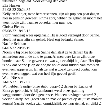
uitstekend begeleid. Voor eeuwig dankbaar.
Ella Haaker
21-08-22
20:24:35
Kelly en Kanjer, twee berner sennen, zijn als pup een paar dagen
hier in pension geweest. Prima zorg hebben ze gehad en mocht het
weer nodig zijn gaan ze op zeker hier naar toe.
Christa Pieters
05-08-22
18:13:13
Storm vandaag weer opgehaald Hij is goed verzorgd door Sanne.
Heeft het naar zijn zin gehad. Heel erg bedankt Sanne.
Natalie Schikan
04-03-22
20:06:19
Noem je bij onze honden Sanne dan staat ze te dansen bij de
achterdeur om in de auto te gaan. Al meerdere keren zijn onze
honden naar Sanne geweest en wat zijn ze altijd blij daar. Het fijne
is ook dat Sanne je op de hoogte houdt door middel van foto's en
even een appje erbij. En als ze wat is zoekt ze direct contact om
even te overleggen wat een heel fijn gevoel geeft!!
Wout Niessen
24-02-22
13:12:02
Wij hebben Saartje (onze stabij puppy) 2 dagen bij Luctor et
Emergo gebracht. Al bij aankomst werd onze spanning
weggenomen door de eigenaresse. Wat een bevlogen vrouw! Zij
voelde Saartje heel goed aan en maakte precies op de juiste manier
kennis! Saartje voelde zich onmiddellijk op haar gemak en blijkt 2