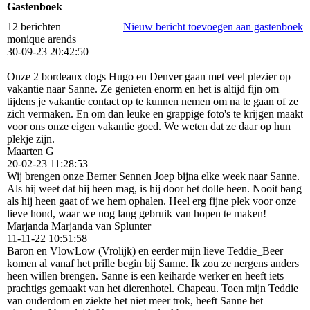
Gastenboek
12 berichten
Nieuw bericht toevoegen aan gastenboek
monique arends
30-09-23
20:42:50
Onze 2 bordeaux dogs Hugo en Denver gaan met veel plezier op
vakantie naar Sanne. Ze genieten enorm en het is altijd fijn om
tijdens je vakantie contact op te kunnen nemen om na te gaan of ze
zich vermaken. En om dan leuke en grappige foto's te krijgen maakt
voor ons onze eigen vakantie goed. We weten dat ze daar op hun
plekje zijn.
Maarten G
20-02-23
11:28:53
Wij brengen onze Berner Sennen Joep bijna elke week naar Sanne.
Als hij weet dat hij heen mag, is hij door het dolle heen. Nooit bang
als hij heen gaat of we hem ophalen. Heel erg fijne plek voor onze
lieve hond, waar we nog lang gebruik van hopen te maken!
Marjanda Marjanda van Splunter
11-11-22
10:51:58
Baron en VlowLow (Vrolijk) en eerder mijn lieve Teddie_Beer
komen al vanaf het prille begin bij Sanne. Ik zou ze nergens anders
heen willen brengen. Sanne is een keiharde werker en heeft iets
prachtigs gemaakt van het dierenhotel. Chapeau. Toen mijn Teddie
van ouderdom en ziekte het niet meer trok, heeft Sanne het